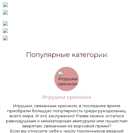
Лисичка Злата
морковкой.
с острой любопытной
Игрушка крючком.
Мышка Иришка.
мордочкой.
Трогательная любопытная
Описания вязания
девчушка-зверушка.
игрушки крючком.
Белочка Рита.
Жираф Рома -
Любит конфеты
Озорная вязаная белочка
мечтатель и романтик.
и красивые платья.
в платье
Его длинный вязаный
с жаккардовым узором.
Лисенок Лукас,
шарф почему-то наводит
связанный крючком,
на мысль о французских
очень любит зиму!
художниках.
У него есть теплая
вязаная шапка и шарфик.
Популярные категории
Не желаете ли
обзавестись
таким другом?
Игрушки крючком
Игрушки, связанные крючком, в последнее время
приобрели большую популярность среди рукодельниц
всего мира. И это заслуженно! Разве можно остаться
равнодушным к миниатюрным амигуруми или пушистым
зверятам, связанным из ворсовой пряжи?
Если вы относите себя к числу поклонников вязаной