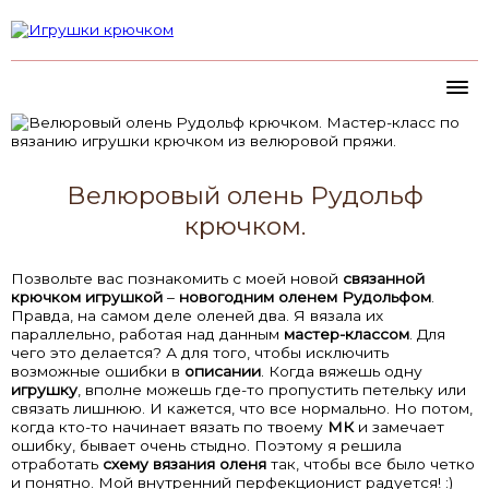
Велюровый олень Рудольф
крючком.
Позвольте вас познакомить с моей новой
связанной
крючком игрушкой
–
новогодним оленем Рудольфом
.
Правда, на самом деле оленей два. Я вязала их
параллельно, работая над данным
мастер-классом
. Для
чего это делается? А для того, чтобы исключить
возможные ошибки в
описании
. Когда вяжешь одну
игрушку
, вполне можешь где-то пропустить петельку или
связать лишнюю. И кажется, что все нормально. Но потом,
когда кто-то начинает вязать по твоему
МК
и замечает
ошибку, бывает очень стыдно. Поэтому я решила
отработать
схему вязания оленя
так, чтобы все было четко
и понятно. Мой внутренний перфекционист радуется! :)