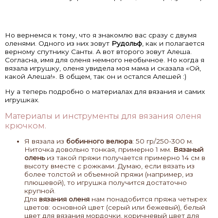
Но вернемся к тому, что я знакомлю вас сразу с двумя
оленями. Одного из них зовут
Рудольф
, как и полагается
верному спутнику Санты. А вот второго зовут Алеша.
Согласна, имя для оленя немного необычное. Но когда я
вязала игрушку, оленя увидела моя мама и сказала «Ой,
какой Алеша!». В общем, так он и остался Алешей :)
Ну а теперь подробно о материалах для вязания и самих
игрушках.
Материалы и инструменты для вязания оленя
крючком.
Я вязала из
бобинного велюра
: 50 гр/250-300 м.
Ниточка довольно тонкая, примерно 1 мм.
Вязаный
олень
из такой пряжи получается примерно 14 см в
высоту вместе с рожками. Думаю, если вязать из
более толстой и объемной пряжи (например, из
плюшевой), то игрушка получится достаточно
крупной.
Для
вязания оленя
нам понадобится пряжа четырех
цветов: основной цвет (серый или бежевый), белый
цвет для вязания мордочки, коричневый цвет для