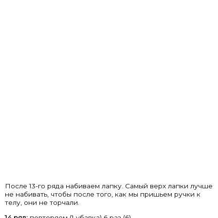
После 13-го ряда набиваем лапку. Самый верх лапки лучше
не набивать, чтобы после того, как мы пришьем ручки к
телу, они не торчали.
14 ряд:
повторяем (1 убавка) 6 раз (6).