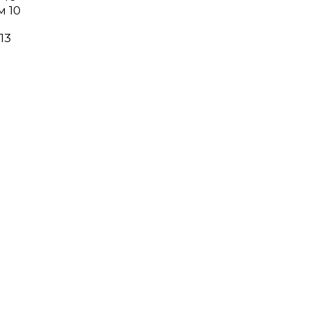
м 10
13