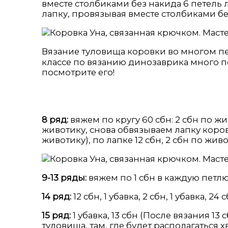
вместе столбиками без накида 6 петель 
лапку, провязывая вместе столбиками без
Вязание туловища коровки во многом п
классе по вязанию динозаврика много 
посмотрите его!
8 ряд:
вяжем по кругу 60 сбн: 2 сбн по жи
животику, снова обвязываем лапку коровк
животику), по лапке 12 сбн, 2 сбн по живо
9-13 ряды:
вяжем по 1 сбн в каждую петл
14 ряд:
12 сбн, 1 убавка, 2 сбн, 1 убавка, 24 с
15 ряд:
1 убавка, 13 сбн (После вязания 1
туловища, там, где будет располагаться х