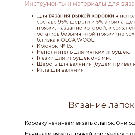
Инструменты и материалы для вяза
Для
вязания рыжей коровки
я испо
составе 95% шерсти и 5% акрила. Де
пряжи, название которой, к сожале
остатков безымянной пряжи (не сох
близка к OLGA WOOL.
Крючок № 1.5.
Наполнитель для мягких игрушек.
Глазки для игрушек d=5 мм.
Шерсть для валяния (будем привали
Игла для валяния.
Вязание лапок
Коровку начинаем вязать с лапок. Они о
Начинаем вязать пряжей коричневого цв