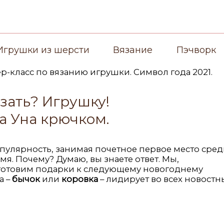
Игрушки из шерсти
Вязание
Пэчворк
язать? Игрушку!
а Уна крючком.
улярность, занимая почетное первое место сре
мя. Почему? Думаю, вы знаете ответ. Мы,
готовим подарки к следующему новогоднему
а –
бычок
или
коровка
– лидирует во всех новостн