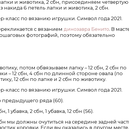
лапки и животика, 2 сбн, присоединяем четвертую
 накида 6 петель лапки и животика, 2 сбн.
ерекликается с вязанием
. В маст
динозавра Бенито
пошаговых фотографий, поэтому обязательно
вотику, потом обвязываем лапку – 12 сбн, 2 сбн по
и – 12 сбн, 4 сбн по длинной стороне овала (по
тику, 12 сбн по лапке и 2 сбн по животику.
ю предыдущего ряда (60).
бн, 1 убавка, 2 сбн, 1 убавка, 12 сбн (56).
3 сбн мы должны очутиться на середине задней част
востик коровки. Если вы оказались в другом месте,