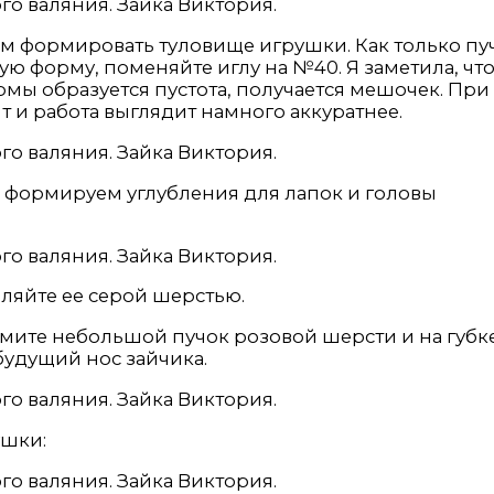
м формировать туловище игрушки. Как только пу
 форму, поменяйте иглу на №40. Я заметила, чт
рмы образуется пустота, получается мешочек. При
т и работа выглядит намного аккуратнее.
о, формируем углубления для лапок и головы
аляйте ее серой шерстью.
ьмите небольшой пучок розовой шерсти и на губк
будущий нос зайчика.
ушки: