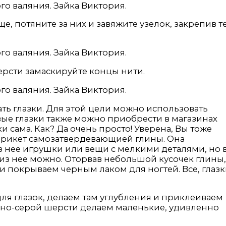
е, потяните за них и завяжите узелок, закрепив т
рсти замаскируйте концы нити.
ть глазки. Для этой цели можно использовать
вые глазки также можно приобрести в магазинах
и сама. Как? Да очень просто! Уверена, Вы тоже
 брикет самозатвердевающией глины. Она
з нее игрушки или вещи с мелкими деталями, но 
из нее можно. Оторвав небольшой кусочек глины,
 и покрываем черным лаком для ногтей. Все, глаз
я глазок, делаем там углубления и приклеиваем
мно-серой шерсти делаем маленькие, удивленно